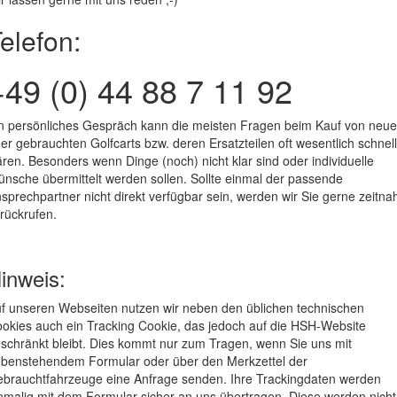
elefon:
+49 (0) 44 88 7 11 92
n persönliches Gespräch kann die meisten Fragen beim Kauf von neu
er gebrauchten Golfcarts bzw. deren Ersatzteilen oft wesentlich schnel
ären. Besonders wenn Dinge (noch) nicht klar sind oder individuelle
nsche übermittelt werden sollen. Sollte einmal der passende
sprechpartner nicht direkt verfügbar sein, werden wir Sie gerne zeitna
rückrufen.
inweis:
f unseren Webseiten nutzen wir neben den üblichen technischen
okies auch ein Tracking Cookie, das jedoch auf die HSH-Website
schränkt bleibt. Dies kommt nur zum Tragen, wenn Sie uns mit
benstehendem Formular oder über den Merkzettel der
brauchtfahrzeuge eine Anfrage senden. Ihre Trackingdaten werden
nmalig mit dem Formular sicher an uns übertragen. Diese werden nicht