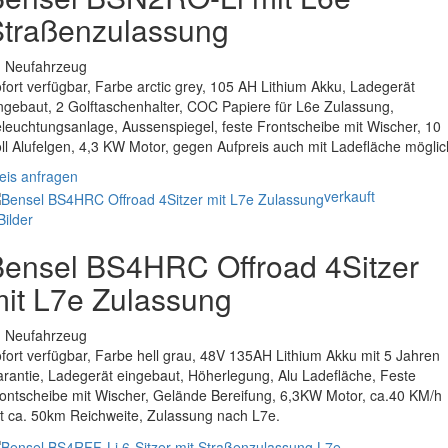
Straßenzulassung
. Neufahrzeug
fort verfügbar, Farbe arctic grey, 105 AH Lithium Akku, Ladegerät
ngebaut, 2 Golftaschenhalter, COC Papiere für L6e Zulassung,
leuchtungsanlage, Aussenspiegel, feste Frontscheibe mit Wischer, 10
ll Alufelgen, 4,3 KW Motor, gegen Aufpreis auch mit Ladefläche möglic
eis anfragen
verkauft
Bilder
ensel BS4HRC Offroad 4Sitzer
it L7e Zulassung
. Neufahrzeug
fort verfügbar, Farbe hell grau, 48V 135AH Lithium Akku mit 5 Jahren
rantie, Ladegerät eingebaut, Höherlegung, Alu Ladefläche, Feste
ontscheibe mit Wischer, Gelände Bereifung, 6,3KW Motor, ca.40 KM/h
t ca. 50km Reichweite, Zulassung nach L7e.