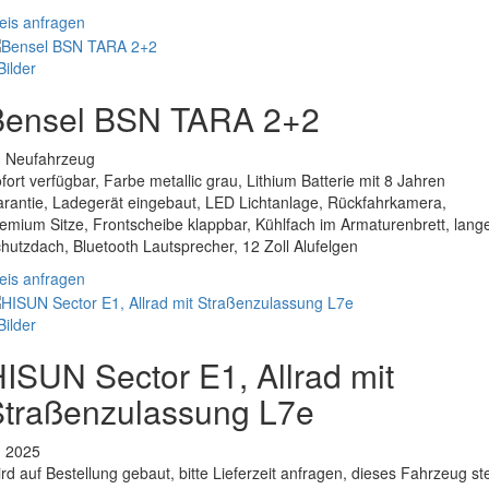
eis anfragen
Bilder
Bensel BSN TARA 2+2
. Neufahrzeug
fort verfügbar, Farbe metallic grau, Lithium Batterie mit 8 Jahren
rantie, Ladegerät eingebaut, LED Lichtanlage, Rückfahrkamera,
emium Sitze, Frontscheibe klappbar, Kühlfach im Armaturenbrett, lang
hutzdach, Bluetooth Lautsprecher, 12 Zoll Alufelgen
eis anfragen
Bilder
ISUN Sector E1, Allrad mit
Straßenzulassung L7e
. 2025
rd auf Bestellung gebaut, bitte Lieferzeit anfragen, dieses Fahrzeug st