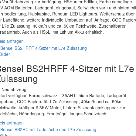
s Vorführfahrzeug zur Verfügung. HSHunter Edition, Farbe camoflage,
V AGM Batterien, Ladegerät eingebaut, Seilwinden vorn und hinten mi
rnbedieniung, Halbkabine, Rundum LED Lightbars, Wetterschutz über
r Ladefläche, weitere Individuelle Umbauten auf Anfrage, COC Papier
r L7e Zulassung, 40km/h und ca. 50km Reichweite, Zuschaltbarer
lradantrieb. Auch als HS5Li mit Lithium Akku erhältlich.
eis anfragen
Bilder
ensel BS2HRFF 4-Sitzer mit L7e
Zulassung
. Neufahrzeug
fort verfügbar, Farbe schwarz, 135AH Lithium Batterie, Ladegerät
ngebaut, COC Papiere für L7e Zulassung, 40km/h und ca. 50km
ichweite, kräftiger 6,3KW Motor, hintere Sitzbank umklappbar zur
defläche, Höherlegung, Frontbügel, langes Schutzdach
eis anfragen
Bilder