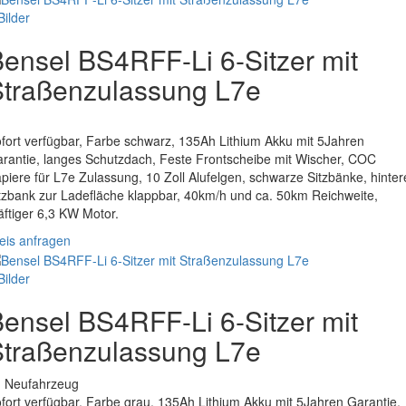
Bilder
ensel BS4RFF-Li 6-Sitzer mit
Straßenzulassung L7e
.
fort verfügbar, Farbe schwarz, 135Ah Lithium Akku mit 5Jahren
rantie, langes Schutzdach, Feste Frontscheibe mit Wischer, COC
piere für L7e Zulassung, 10 Zoll Alufelgen, schwarze Sitzbänke, hinter
tzbank zur Ladefläche klappbar, 40km/h und ca. 50km Reichweite,
äftiger 6,3 KW Motor.
eis anfragen
Bilder
ensel BS4RFF-Li 6-Sitzer mit
Straßenzulassung L7e
. Neufahrzeug
fort verfügbar, Farbe grau, 135Ah Lithium Akku mit 5Jahren Garantie,