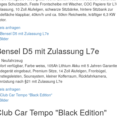
nges Schutzdach, Feste Frontscheibe mit Wischer, COC Papiere für L7
lassung, 10 Zoll Alufelgen, schwarze Sitzbänke, hintere Sitzbank zur
defläche klappbar, 40km/h und ca. 50km Reichweite, kräftiger 6,3 KW
tor.
eis anfragen
Bilder
ensel D5 mit Zulassung L7e
. Neufahrzeug
fort verfügbar, Farbe weiss, 105Ah Lithium Akku mit 5 Jahren Garantie
degerät eingebaut, Premium Sitze, 14 Zoll Alufelgen, Fronbügel,
nstiegsleisten, Sounsystem, kleiner Kofferraum, Rückfahrkamera,
rüstung nach §21 mit Zulassung L7e
eis anfragen
Bilder
lub Car Tempo "Black Edition"