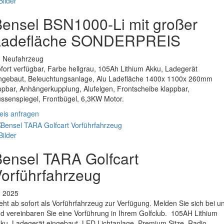
Bilder
ensel BSN1000-Li mit großer
Ladefläche SONDERPREIS
. Neufahrzeug
fort verfügbar, Farbe hellgrau, 105Ah Lithium Akku, Ladegerät
ngebaut, Beleuchtungsanlage, Alu Ladefläche 1400x 1100x 260mm
ppbar, Anhängerkupplung, Alufelgen, Frontscheibe klappbar,
ssenspiegel, Frontbügel, 6,3KW Motor.
eis anfragen
Bilder
ensel TARA Golfcart
orführfahrzeug
. 2025
eht ab sofort als Vorführfahrzeug zur Verfügung. Melden Sie sich bei u
d vereinbaren Sie eine Vorführung in Ihrem Golfclub. 105AH Lithium
ku, Ladegerät eingebaut, LED Lichtanlage, Premium Sitze, Radio,