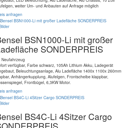
ufelgen, weiter Um- und Anbauten auf Anfrage möglich
eis anfragen
Bilder
ensel BSN1000-Li mit großer
Ladefläche SONDERPREIS
. Neufahrzeug
fort verfügbar, Farbe schwarz, 105Ah Lithium Akku, Ladegerät
ngebaut, Beleuchtungsanlage, Alu Ladefläche 1400x 1100x 260mm
ppbar, Anhängerkupplung, Alufelgen, Frontscheibe klappbar,
ssenspiegel, Frontbügel, 6,3KW Motor.
eis anfragen
Bilder
ensel BS4C-Li 4Sitzer Cargo
SONDERPREIS