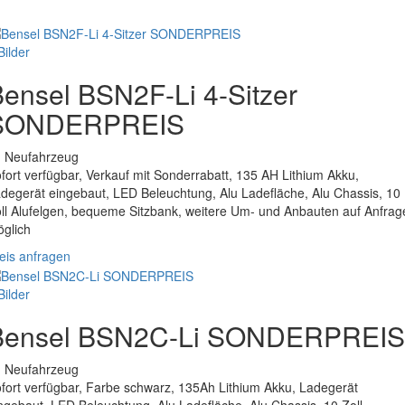
Bilder
ensel BSN2F-Li 4-Sitzer
SONDERPREIS
. Neufahrzeug
fort verfügbar, Verkauf mit Sonderrabatt, 135 AH Lithium Akku,
degerät eingebaut, LED Beleuchtung, Alu Ladefläche, Alu Chassis, 10
ll Alufelgen, bequeme Sitzbank, weitere Um- und Anbauten auf Anfrag
glich
eis anfragen
Bilder
Bensel BSN2C-Li SONDERPREIS
. Neufahrzeug
fort verfügbar, Farbe schwarz, 135Ah Lithium Akku, Ladegerät
ngebaut, LED Beleuchtung, Alu Ladefläche, Alu Chassis, 10 Zoll