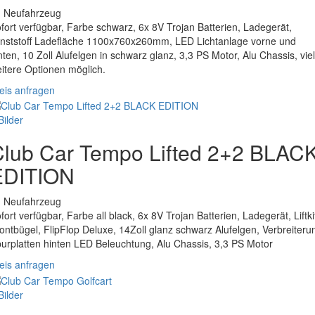
. Neufahrzeug
fort verfügbar, Farbe schwarz, 6x 8V Trojan Batterien, Ladegerät,
nststoff Ladefläche 1100x760x260mm, LED Lichtanlage vorne und
nten, 10 Zoll Alufelgen in schwarz glanz, 3,3 PS Motor, Alu Chassis, vie
itere Optionen möglich.
eis anfragen
Bilder
Club Car Tempo Lifted 2+2 BLAC
EDITION
. Neufahrzeug
fort verfügbar, Farbe all black, 6x 8V Trojan Batterien, Ladegerät, Liftki
ontbügel, FlipFlop Deluxe, 14Zoll glanz schwarz Alufelgen, Verbreiteru
urplatten hinten LED Beleuchtung, Alu Chassis, 3,3 PS Motor
eis anfragen
Bilder