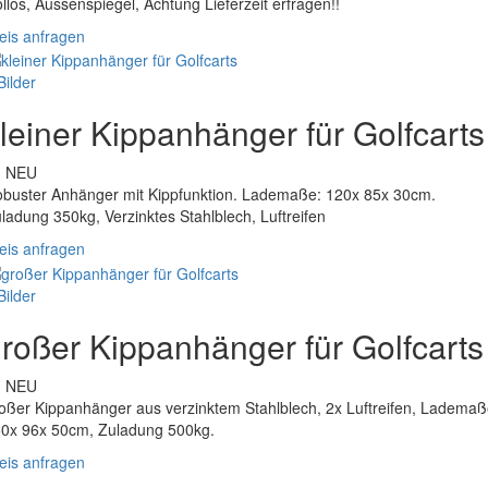
llos, Aussenspiegel, Achtung Lieferzeit erfragen!!
eis anfragen
Bilder
leiner Kippanhänger für Golfcarts
. NEU
buster Anhänger mit Kippfunktion. Lademaße: 120x 85x 30cm.
ladung 350kg, Verzinktes Stahlblech, Luftreifen
eis anfragen
Bilder
roßer Kippanhänger für Golfcarts
. NEU
oßer Kippanhänger aus verzinktem Stahlblech, 2x Luftreifen, Ladema
0x 96x 50cm, Zuladung 500kg.
eis anfragen