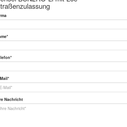
traßenzulassung
irma
ame*
lefon*
Mail*
re Nachricht