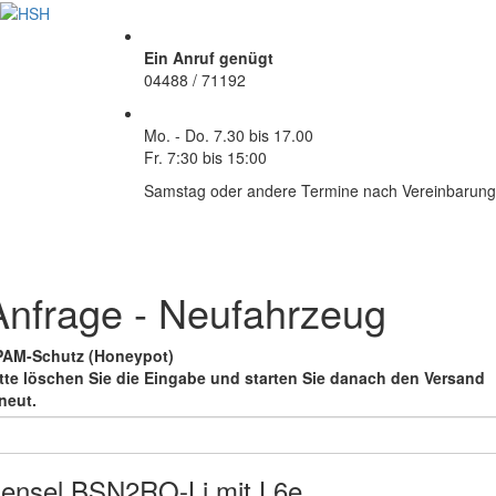
Ein Anruf genügt
04488 / 71192
Mo. - Do.
7.30 bis 17.00
Fr.
7:30 bis 15:00
Samstag oder andere Termine nach Vereinbarung
Anfrage - Neufahrzeug
PAM-Schutz (Honeypot)
tte löschen Sie die Eingabe
und starten Sie danach den Versand
neut.
ensel BSN2RO-Li mit L6e