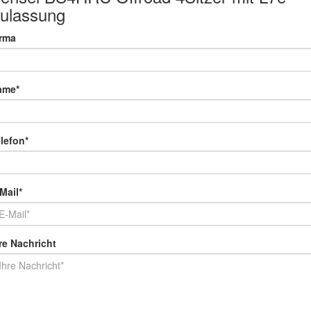
ulassung
irma
ame*
lefon*
Mail*
re Nachricht