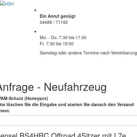
Ein Anruf genügt
04488 / 71192
Mo. - Do.
7.30 bis 17.00
Fr.
7:30 bis 15:00
Samstag oder andere Termine nach Vereinbarung
Anfrage - Neufahrzeug
PAM-Schutz (Honeypot)
tte löschen Sie die Eingabe
und starten Sie danach den Versand
neut.
ensel BS4HRC Offroad 4Sitzer mit L7e