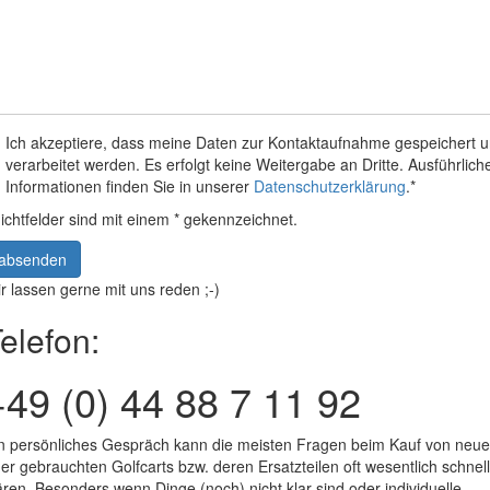
Ich akzeptiere, dass meine Daten zur Kontaktaufnahme gespeichert 
verarbeitet werden. Es erfolgt keine Weitergabe an Dritte. Ausführlich
Informationen finden Sie in unserer
Datenschutzerklärung
.*
lichtfelder sind mit einem * gekennzeichnet.
absenden
r lassen gerne mit uns reden ;-)
elefon:
+49 (0) 44 88 7 11 92
n persönliches Gespräch kann die meisten Fragen beim Kauf von neu
er gebrauchten Golfcarts bzw. deren Ersatzteilen oft wesentlich schnel
ären. Besonders wenn Dinge (noch) nicht klar sind oder individuelle