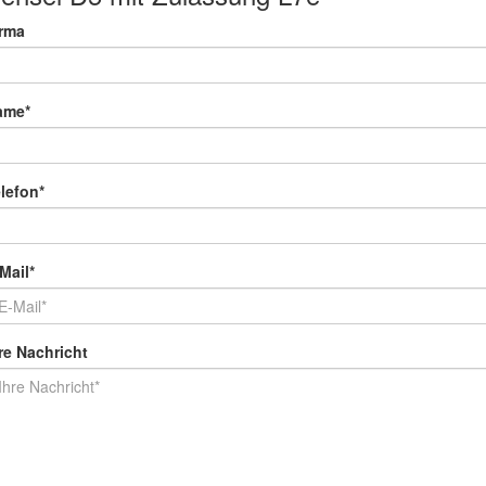
irma
ame*
lefon*
Mail*
re Nachricht