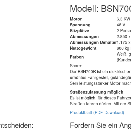
Modell: BSN70
Motor
6,3 KW 
Spannung
48 V
Sitzplätze
2 Pers
Abmessungen
2.850 x
Abmessungen Behälter
1.175 x
Nettogewicht
600 kg i
Weiß, g
Farben
(Kunden
Share:
Der BSN700R ist ein elektrische
erhöhtes Fahrgestell, geländegä
Sein leistungsstarker Motor mach
Straßenzulassung möglich
Es ist möglich, für dieses Fahrz
Straßen fahren dürfen. Mit der 
Produktblatt (PDF-Download)
ntscheiden:
Fordern Sie ein Ang