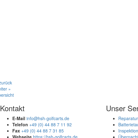
zurück
iter »
ersicht
Kontakt
Unser Ser
E-Mail
info@hsh-golfcarts.de
Reparatur
Telefon
+49 (0) 44 88 7 11 92
Batteriet
Fax
+49 (0) 44 88 7 31 85
Inspektio
Webseite
https://hsh-golfcarts.de
Übernach