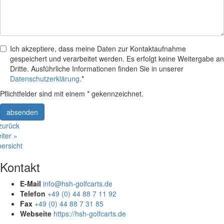
Ich akzeptiere, dass meine Daten zur Kontaktaufnahme
gespeichert und verarbeitet werden. Es erfolgt keine Weitergabe an
Dritte. Ausführliche Informationen finden Sie in unserer
Datenschutzerklärung
.*
Pflichtfelder sind mit einem * gekennzeichnet.
absenden
zurück
iter »
ersicht
Kontakt
E-Mail
info@hsh-golfcarts.de
Telefon
+49 (0) 44 88 7 11 92
Fax
+49 (0) 44 88 7 31 85
Webseite
https://hsh-golfcarts.de